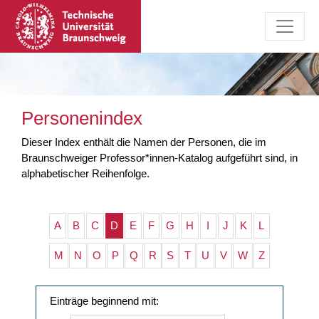
Personenindex
Dieser Index enthält die Namen der Personen, die im
Braunschweiger Professor*innen-Katalog aufgeführt sind, in
alphabetischer Reihenfolge.
A
B
C
D
E
F
G
H
I
J
K
L
M
N
O
P
Q
R
S
T
U
V
W
Z
Einträge beginnend mit: