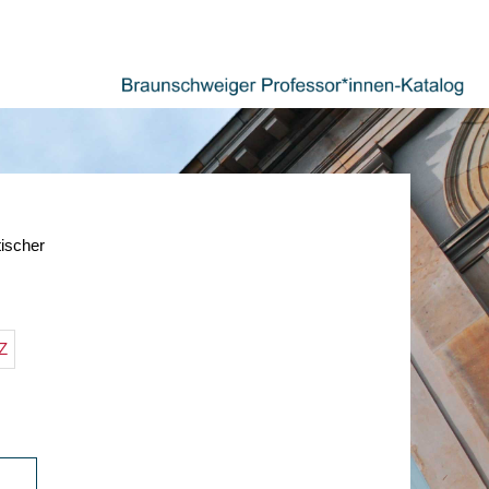
tischer
Z