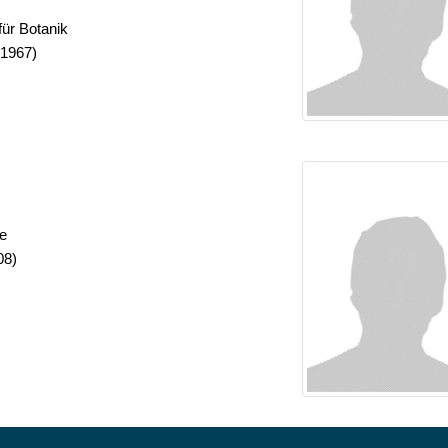
für Botanik
-1967)
he
08)