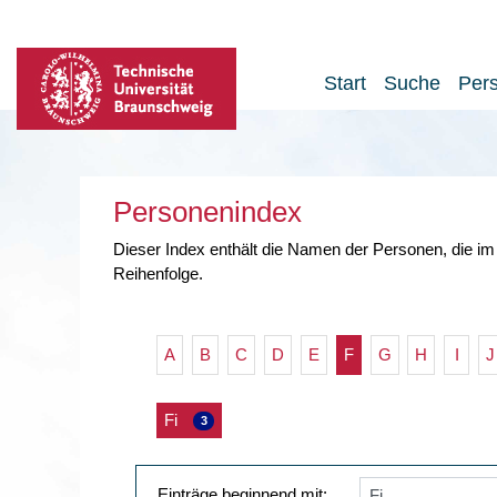
Start
Suche
Per
Personenindex
Dieser Index enthält die Namen der Personen, die im
Reihenfolge.
A
B
C
D
E
F
G
H
I
J
Fi
3
Einträge beginnend mit: