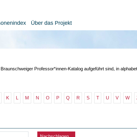
sonenindex
Über das Projekt
 Braunschweiger Professor*innen-Katalog aufgeführt sind, in alphabe
K
L
M
N
O
P
Q
R
S
T
U
V
W
Nachschlagen...