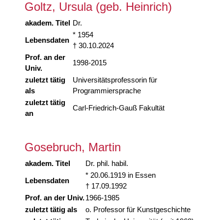
Goltz, Ursula (geb. Heinrich)
akadem. Titel
Dr.
* 1954
Lebensdaten
† 30.10.2024
Prof. an der
1998-2015
Univ.
zuletzt tätig
Universitätsprofessorin für
als
Programmiersprache
zuletzt tätig
Carl-Friedrich-Gauß Fakultät
an
Gosebruch, Martin
akadem. Titel
Dr. phil. habil.
* 20.06.1919 in Essen
Lebensdaten
† 17.09.1992
Prof. an der Univ.
1966-1985
zuletzt tätig als
o. Professor für Kunstgeschichte