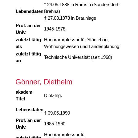
* 24.05.1888 in Ramsin (Sandersdorf-
Lebensdaten
Brehna)
† 27.03.1978 in Braunlage
Prof. an der
1945-1978
Univ.
zuletzt tätig
Honorarprofessor für Städtebau,
als
Wohnungswesen und Landesplanung
zuletzt tätig
Technische Universität (seit 1968)
an
Gönner, Diethelm
akadem.
Dipl.-Ing.
Titel
Lebensdaten
† 09.06.1990
Prof. an der
1985-1990
Univ.
Honorarprofessor für
zuletzt tätig