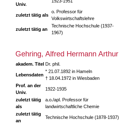
1923-1951
Univ.
o. Professor für
zuletzt tätig als
Volkswirtschaftslehre
Technische Hochschule (1937-
zuletzt tätig an
1967)
Gehring, Alfred Hermann Arthur
akadem. Titel
Dr. phil.
* 21.07.1892 in Hameln
Lebensdaten
† 18.04.1972 in Wiesbaden
Prof. an der
1922-1935
Univ.
zuletzt tätig
a.o./apl. Professor für
als
landwirtschaftliche Chemie
zuletzt tätig
Technische Hochschule (1878-1937)
an