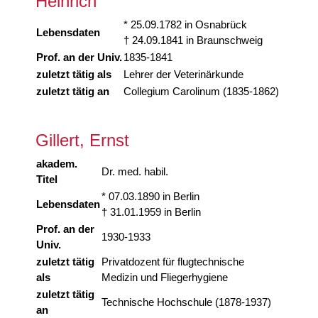
Heinrich
* 25.09.1782 in Osnabrück
Lebensdaten
† 24.09.1841 in Braunschweig
Prof. an der Univ.
1835-1841
zuletzt tätig als
Lehrer der Veterinärkunde
zuletzt tätig an
Collegium Carolinum (1835-1862)
Gillert, Ernst
akadem.
Dr. med. habil.
Titel
* 07.03.1890 in Berlin
Lebensdaten
† 31.01.1959 in Berlin
Prof. an der
1930-1933
Univ.
zuletzt tätig
Privatdozent für flugtechnische
als
Medizin und Fliegerhygiene
zuletzt tätig
Technische Hochschule (1878-1937)
an