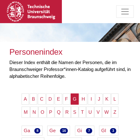
Personenindex
Dieser Index enthält die Namen der Personen, die im
Braunschweiger Professor*innen-Katalog aufgeführt sind, in
alphabetischer Reihenfolge.
A
B
C
D
E
F
G
H
I
J
K
L
M
N
O
P
Q
R
S
T
U
V
W
Z
Ga
Ge
Gi
Gl
8
16
7
3