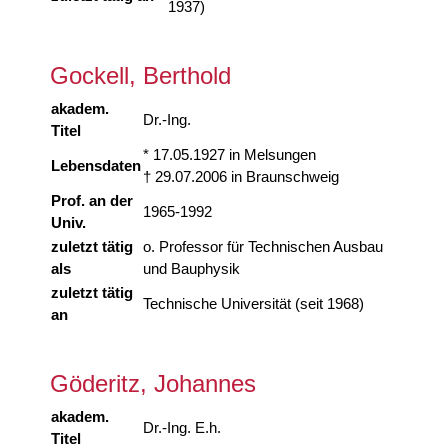
1937)
Gockell, Berthold
akadem.
Dr.-Ing.
Titel
* 17.05.1927 in Melsungen
Lebensdaten
† 29.07.2006 in Braunschweig
Prof. an der
1965-1992
Univ.
zuletzt tätig
o. Professor für Technischen Ausbau
als
und Bauphysik
zuletzt tätig
Technische Universität (seit 1968)
an
Göderitz, Johannes
akadem.
Dr.-Ing. E.h.
Titel