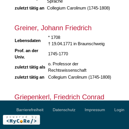
Sprache
zuletzt tätig an
Collegium Carolinum (1745-1808)
Greiner, Johann Friedrich
* 1708
Lebensdaten
† 19.04.1771 in Braunschweig
Prof. an der
1745-1770
Univ.
o. Professor der
zuletzt tätig als
Rechtswissenschaft
zuletzt tätig an
Collegium Carolinum (1745-1808)
Griepenkerl, Friedrich Conrad
akadem.
Dr. phil.
Barrierefreiheit
Datenschutz
Impressum
Login
Titel
* 10.12.1782 in Peine
Lebensdaten
† 06.04.1849 in Braunschweig