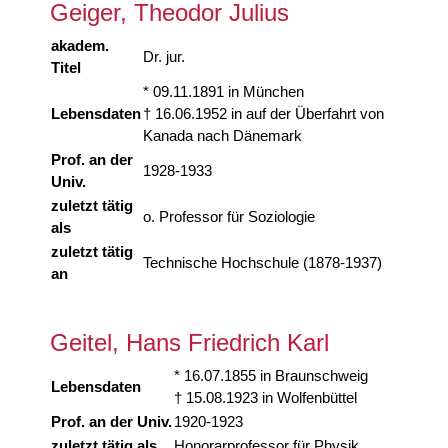
Geiger, Theodor Julius
akadem.
Dr. jur.
Titel
* 09.11.1891 in München
Lebensdaten
† 16.06.1952 in auf der Überfahrt von
Kanada nach Dänemark
Prof. an der
1928-1933
Univ.
zuletzt tätig
o. Professor für Soziologie
als
zuletzt tätig
Technische Hochschule (1878-1937)
an
Geitel, Hans Friedrich Karl
* 16.07.1855 in Braunschweig
Lebensdaten
† 15.08.1923 in Wolfenbüttel
Prof. an der Univ.
1920-1923
zuletzt tätig als
Honorarprofessor für Physik