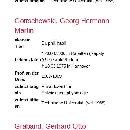
zuletzt tätig an
Technische Universität (seit 1968)
Gottschewski, Georg Hermann
Martin
akadem.
Dr. phil. habil.
Titel
* 29.09.1906 in Rapatten (Rapaty
Lebensdaten
(Gietrzwałd)/Polen)
† 18.03.1975 in Hannover
Prof. an der
1963-1969
Univ.
zuletzt tätig
Privatdozent für
als
Entwicklungsphysiologie
zuletzt tätig
Technische Universität (seit 1968)
an
Graband, Gerhard Otto