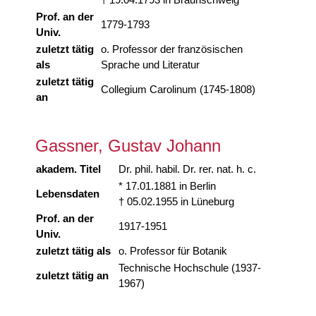
Prof. an der
1779-1793
Univ.
zuletzt tätig
o. Professor der französischen
als
Sprache und Literatur
zuletzt tätig
Collegium Carolinum (1745-1808)
an
Gassner, Gustav Johann
akadem. Titel
Dr. phil. habil. Dr. rer. nat. h. c.
* 17.01.1881 in Berlin
Lebensdaten
† 05.02.1955 in Lüneburg
Prof. an der
1917-1951
Univ.
zuletzt tätig als
o. Professor für Botanik
Technische Hochschule (1937-
zuletzt tätig an
1967)