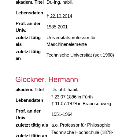
akadem. Titel
Dr.-Ing. habil.
Lebensdaten
† 22.10.2014
Prof. an der
1985-2001
Univ.
zuletzt tätig
Universitätsprofessor für
als
Maschinenelemente
zuletzt tätig
Technische Universität (seit 1968)
an
Glockner, Hermann
akadem. Titel
Dr. phil. habil.
* 23.07.1896 in Fürth
Lebensdaten
† 11.07.1979 in Braunschweig
Prof. an der
1951-1964
Univ.
zuletzt tätig als
a.o. Professor für Philosophie
Technische Hochschule (1878-
zuletzt tätig an