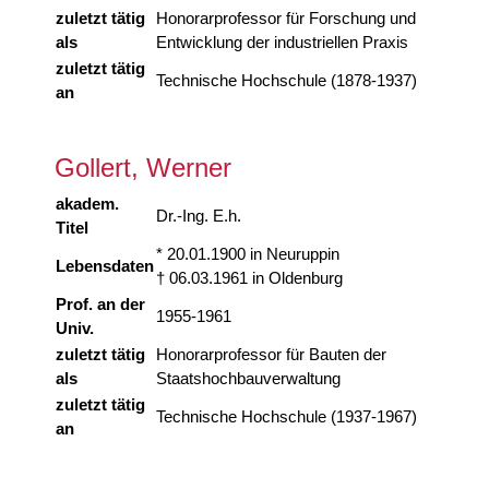
zuletzt tätig
Honorarprofessor für Forschung und
als
Entwicklung der industriellen Praxis
zuletzt tätig
Technische Hochschule (1878-1937)
an
Gollert, Werner
akadem.
Dr.-Ing. E.h.
Titel
* 20.01.1900 in Neuruppin
Lebensdaten
† 06.03.1961 in Oldenburg
Prof. an der
1955-1961
Univ.
zuletzt tätig
Honorarprofessor für Bauten der
als
Staatshochbauverwaltung
zuletzt tätig
Technische Hochschule (1937-1967)
an