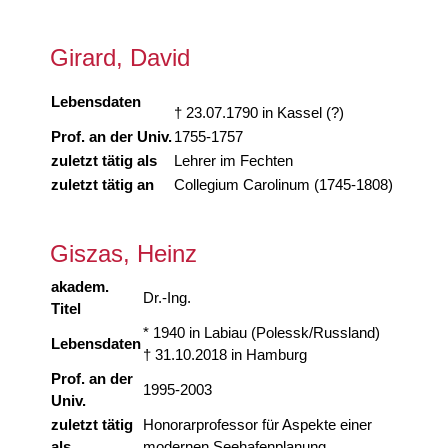
Girard, David
Lebensdaten
† 23.07.1790 in Kassel (?)
Prof. an der Univ.
1755-1757
zuletzt tätig als
Lehrer im Fechten
zuletzt tätig an
Collegium Carolinum (1745-1808)
Giszas, Heinz
akadem.
Dr.-Ing.
Titel
* 1940 in Labiau (Polessk/Russland)
Lebensdaten
† 31.10.2018 in Hamburg
Prof. an der
1995-2003
Univ.
zuletzt tätig
Honorarprofessor für Aspekte einer
als
modernen Seehafenplanung