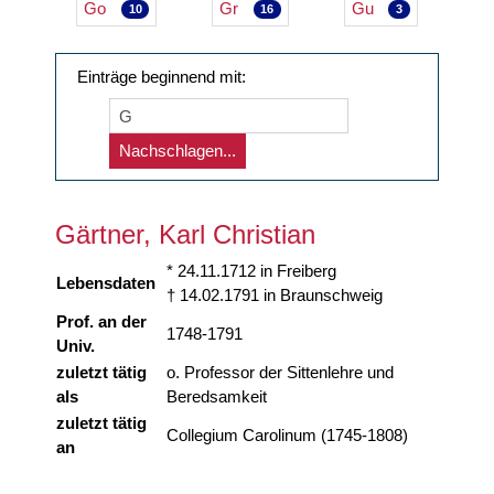
Go
Gr
Gu
10
16
3
Einträge beginnend mit:
Nachschlagen...
Gärtner, Karl Christian
* 24.11.1712 in Freiberg
Lebensdaten
† 14.02.1791 in Braunschweig
Prof. an der
1748-1791
Univ.
zuletzt tätig
o. Professor der Sittenlehre und
als
Beredsamkeit
zuletzt tätig
Collegium Carolinum (1745-1808)
an