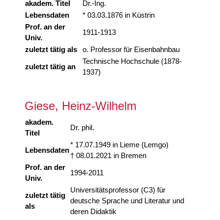
akadem. Titel
Dr.-Ing.
Lebensdaten
* 03.03.1876 in Küstrin
Prof. an der
1911-1913
Univ.
zuletzt tätig als
o. Professor für Eisenbahnbau
Technische Hochschule (1878-
zuletzt tätig an
1937)
Giese, Heinz-Wilhelm
akadem.
Dr. phil.
Titel
* 17.07.1949 in Lieme (Lemgo)
Lebensdaten
† 08.01.2021 in Bremen
Prof. an der
1994-2011
Univ.
Universitätsprofessor (C3) für
zuletzt tätig
deutsche Sprache und Literatur und
als
deren Didaktik