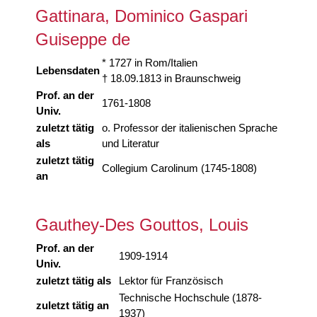
Gattinara, Dominico Gaspari
Guiseppe de
* 1727 in Rom/Italien
Lebensdaten
† 18.09.1813 in Braunschweig
Prof. an der
1761-1808
Univ.
zuletzt tätig
o. Professor der italienischen Sprache
als
und Literatur
zuletzt tätig
Collegium Carolinum (1745-1808)
an
Gauthey-Des Gouttos, Louis
Prof. an der
1909-1914
Univ.
zuletzt tätig als
Lektor für Französisch
Technische Hochschule (1878-
zuletzt tätig an
1937)