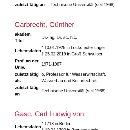
zuletzt tätig an
Technische Universität (seit 1968)
Garbrecht, Günther
akadem.
Dr.-Ing. Dr. sc. h.c.
Titel
* 10.01.1925 in Lockstedter Lager
Lebensdaten
† 25.02.2019 in Groß Schwülper
Prof. an der
1971-1987
Univ.
zuletzt tätig
o. Professor für Wasserwirtschaft,
als
Wasserbau und Kulturtechnik
zuletzt tätig
Technische Universität (seit 1968)
an
Gasc, Carl Ludwig von
* 1718 in Berlin
Lebensdaten
† 19.04.1793 in Braunschweig