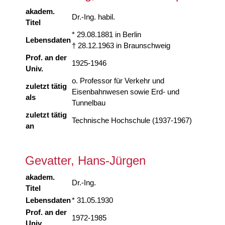
akadem.
Dr.-Ing. habil.
Titel
* 29.08.1881 in Berlin
Lebensdaten
† 28.12.1963 in Braunschweig
Prof. an der
1925-1946
Univ.
o. Professor für Verkehr und
zuletzt tätig
Eisenbahnwesen sowie Erd- und
als
Tunnelbau
zuletzt tätig
Technische Hochschule (1937-1967)
an
Gevatter, Hans-Jürgen
akadem.
Dr.-Ing.
Titel
Lebensdaten
* 31.05.1930
Prof. an der
1972-1985
Univ.