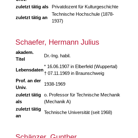
zuletzt tätig als
Privatdozent für Kulturgeschichte
Technische Hochschule (1878-
zuletzt tätig an
1937)
Schaefer, Hermann Julius
akadem.
Dr.-Ing. habil.
Titel
* 16.06.1907 in Elberfeld (Wuppertal)
Lebensdaten
† 07.11.1969 in Braunschweig
Prof. an der
1938-1969
Univ.
zuletzt tätig
o. Professor für Technische Mechanik
als
(Mechanik A)
zuletzt tätig
Technische Universität (seit 1968)
an
Schänzer, Gunther