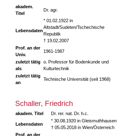
akadem.
Dr. agr.
Titel
* 01.02.1922 in
Altstadt/Sudeten/Tschechische
Lebensdaten
Republik
† 19.02.2007
Prof. an der
1961-1987
Univ.
zuletzt tätig
o. Professor für Bodenkunde und
als
Kulturtechnik
zuletzt tätig
Technische Universität (seit 1968)
an
Schaller, Friedrich
akadem. Titel
Dr. rer. nat. Dr. h.c.
* 30.08.1920 in Gleismuthhausen
Lebensdaten
† 05.05.2018 in Wien/Österreich
Prof. an der