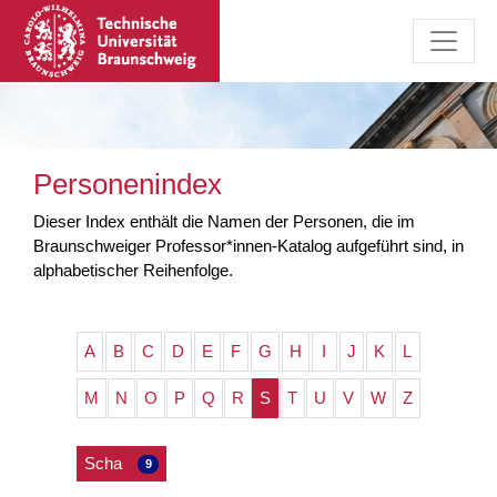
Personenindex
Dieser Index enthält die Namen der Personen, die im
Braunschweiger Professor*innen-Katalog aufgeführt sind, in
alphabetischer Reihenfolge.
A
B
C
D
E
F
G
H
I
J
K
L
M
N
O
P
Q
R
S
T
U
V
W
Z
Scha
9