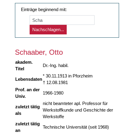
Einträge beginnend mit:
Nachschlagen...
Schaaber, Otto
akadem.
Dr.-Ing. habil.
Titel
* 30.11.1913 in Pforzheim
Lebensdaten
† 12.08.1981
Prof. an der
1966-1980
Univ.
nicht beamteter apl. Professor für
zuletzt tätig
Werkstoffkunde und Geschichte der
als
Werkstoffe
zuletzt tätig
Technische Universität (seit 1968)
an