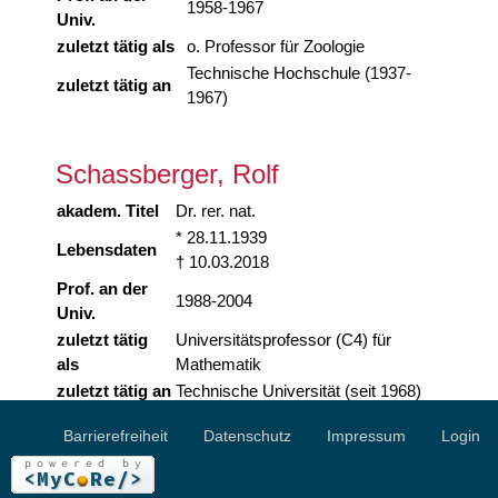
1958-1967
Univ.
zuletzt tätig als
o. Professor für Zoologie
Technische Hochschule (1937-
zuletzt tätig an
1967)
Schassberger, Rolf
akadem. Titel
Dr. rer. nat.
* 28.11.1939
Lebensdaten
† 10.03.2018
Prof. an der
1988-2004
Univ.
zuletzt tätig
Universitätsprofessor (C4) für
als
Mathematik
zuletzt tätig an
Technische Universität (seit 1968)
Barrierefreiheit
Datenschutz
Impressum
Login