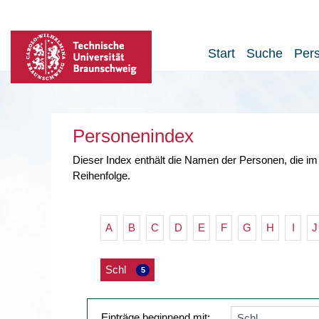
Start
Suche
Per
Personenindex
Dieser Index enthält die Namen der Personen, die im
Reihenfolge.
A
B
C
D
E
F
G
H
I
J
Schl
5
Einträge beginnend mit: