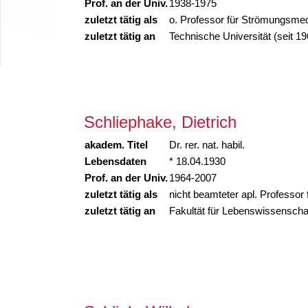
Prof. an der Univ.
1938-1975
zuletzt tätig als
o. Professor für Strömungsme
zuletzt tätig an
Technische Universität (seit 19
Schliephake, Dietrich
akadem. Titel
Dr. rer. nat. habil.
Lebensdaten
* 18.04.1930
Prof. an der Univ.
1964-2007
zuletzt tätig als
nicht beamteter apl. Professor
zuletzt tätig an
Fakultät für Lebenswissenscha