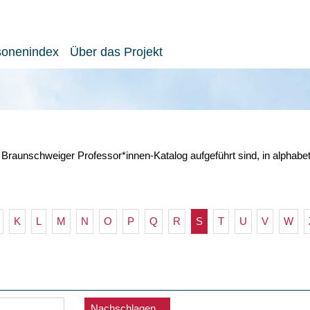
sonenindex
Über das Projekt
 Braunschweiger Professor*innen-Katalog aufgeführt sind, in alphabe
K
L
M
N
O
P
Q
R
S
T
U
V
W
Nachschlagen...