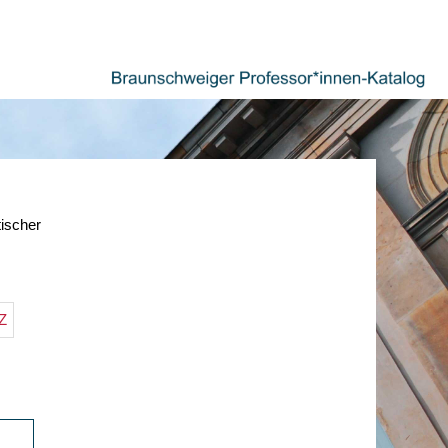
tischer
Z