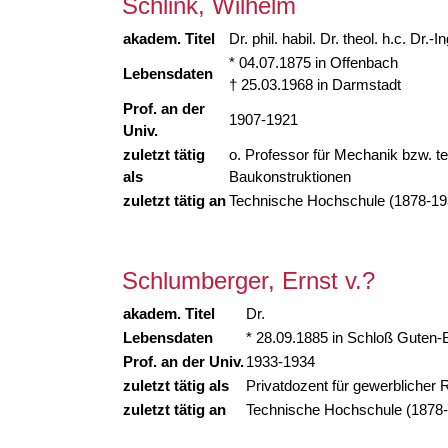
Schlink, Wilhelm
akadem. Titel
Dr. phil. habil. Dr. theol. h.c. Dr.-I
* 04.07.1875 in Offenbach
Lebensdaten
† 25.03.1968 in Darmstadt
Prof. an der
1907-1921
Univ.
zuletzt tätig
o. Professor für Mechanik bzw. t
als
Baukonstruktionen
zuletzt tätig an
Technische Hochschule (1878-19
Schlumberger, Ernst v.?
akadem. Titel
Dr.
Lebensdaten
* 28.09.1885 in Schloß Guten
Prof. an der Univ.
1933-1934
zuletzt tätig als
Privatdozent für gewerblicher 
zuletzt tätig an
Technische Hochschule (1878