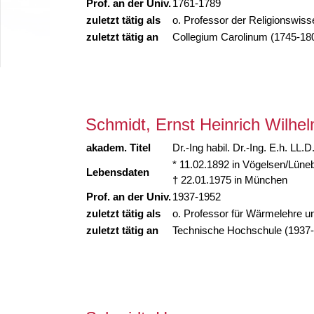
Prof. an der Univ.
1761-1789
zuletzt tätig als
o. Professor der Religionswiss
zuletzt tätig an
Collegium Carolinum (1745-18
Schmidt, Ernst Heinrich Wilhe
akadem. Titel
Dr.-Ing habil. Dr.-Ing. E.h. LL.D.
* 11.02.1892 in Vögelsen/Lüne
Lebensdaten
† 22.01.1975 in München
Prof. an der Univ.
1937-1952
zuletzt tätig als
o. Professor für Wärmelehre u
zuletzt tätig an
Technische Hochschule (1937