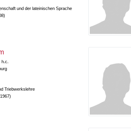
enschaft und der lateinischen Sprache
08)
lm
 h.c.
burg
nd Triebwerkslehre
-1967)