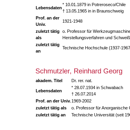
* 10.01.1879 in Potreroseco/Chile
Lebensdaten
† 13.05.1965 in in Braunschweig
Prof. an der
1921-1948
Univ.
zuletzt tätig
o. Professor für Werkzeugmaschine
als
Herstellungsverfahren und Schweißt
zuletzt tätig
Technische Hochschule (1937-1967
an
Schmutzler, Reinhard Georg
akadem. Titel
Dr. rer. nat.
* 28.07.1934 in Schwabach
Lebensdaten
† 26.07.2014
Prof. an der Univ.
1969-2002
zuletzt tätig als
o. Professor für Anorganische
zuletzt tätig an
Technische Universität (seit 19