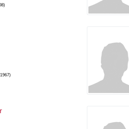
08)
-1967)
r