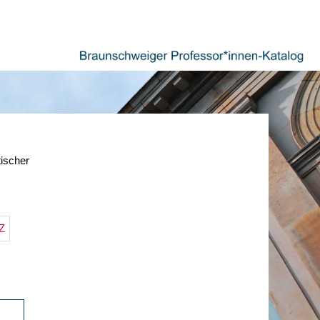
tischer
Z