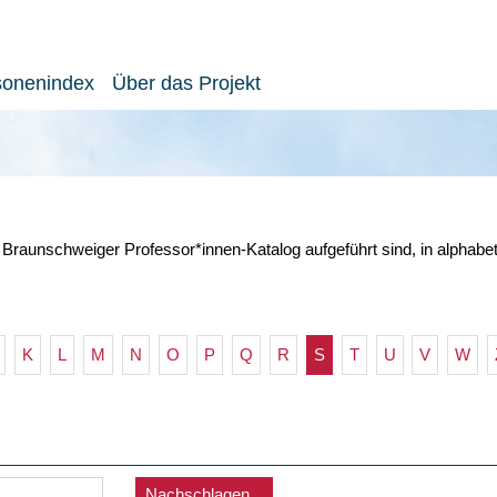
sonenindex
Über das Projekt
 Braunschweiger Professor*innen-Katalog aufgeführt sind, in alphabe
K
L
M
N
O
P
Q
R
S
T
U
V
W
Nachschlagen...