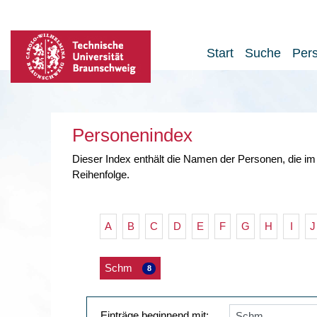
Start
Suche
Per
Personenindex
Dieser Index enthält die Namen der Personen, die im
Reihenfolge.
A
B
C
D
E
F
G
H
I
J
Schm
8
Einträge beginnend mit: