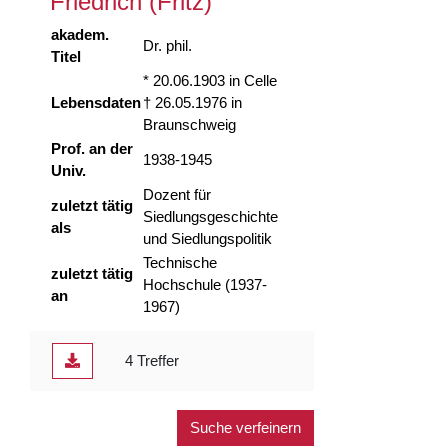
Friedrich (Fritz)
akadem.
Dr. phil.
Titel
* 20.06.1903 in Celle
Lebensdaten
† 26.05.1976 in
Braunschweig
Prof. an der
1938-1945
Univ.
Dozent für
zuletzt tätig
Siedlungsgeschichte
als
und Siedlungspolitik
Technische
zuletzt tätig
Hochschule (1937-
an
1967)
4 Treffer
Suche verfeinern