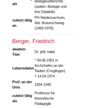
Biologieunterrichts
als
(später: Biologie und
ihre Didaktik)
PH Niedersachsen,
zuletzt tätig
Abt. Braunschweig
an
(1969-1978)
Berger, Friedrich
akadem.
Dr. phil. habil.
Titel
* 04.06.1901 in
Archshofen an der
Lebensdaten
Tauber (Creglingen)
† 14.04.1974
Prof. an der
1934-1945
Univ.
Professor für
zuletzt tätig
theoretische
als
Pädagogik