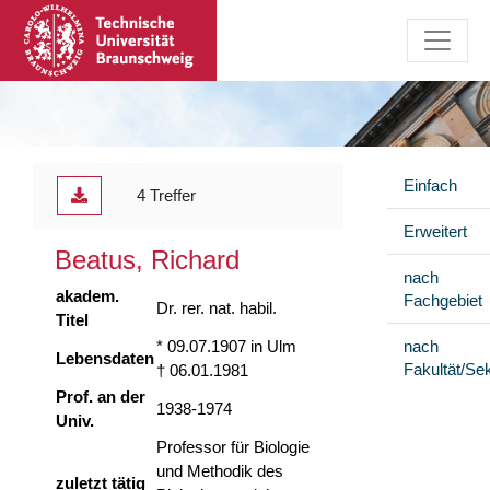
Einfach
4 Treffer
Erweitert
Beatus, Richard
nach
akadem.
Fachgebiet
Dr. rer. nat. habil.
Titel
* 09.07.1907 in Ulm
nach
Lebensdaten
Fakultät/Sek
† 06.01.1981
Prof. an der
1938-1974
Univ.
Professor für Biologie
und Methodik des
zuletzt tätig