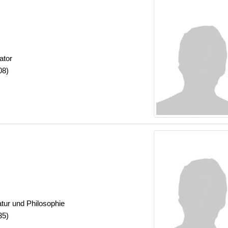
ator
08)
atur und Philosophie
35)