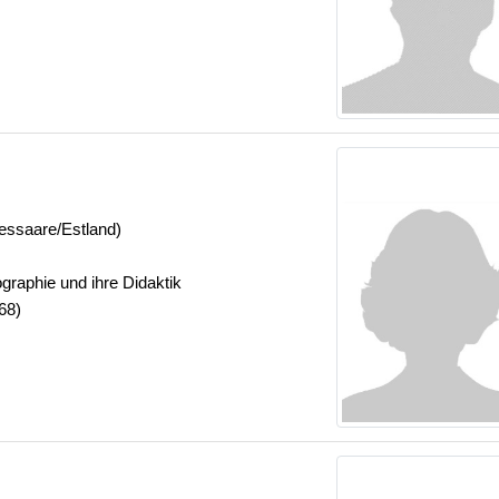
ressaare/Estland)
ographie und ihre Didaktik
68)