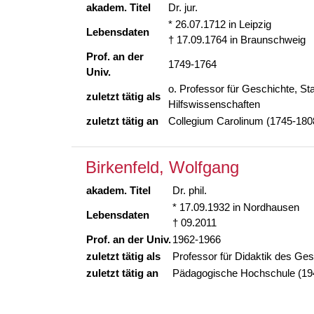
akadem. Titel
Dr. jur.
* 26.07.1712 in Leipzig
Lebensdaten
† 17.09.1764 in Braunschweig
Prof. an der
1749-1764
Univ.
o. Professor für Geschichte, St
zuletzt tätig als
Hilfswissenschaften
zuletzt tätig an
Collegium Carolinum (1745-180
Birkenfeld, Wolfgang
akadem. Titel
Dr. phil.
* 17.09.1932 in Nordhausen
Lebensdaten
† 09.2011
Prof. an der Univ.
1962-1966
zuletzt tätig als
Professor für Didaktik des Ges
zuletzt tätig an
Pädagogische Hochschule (19