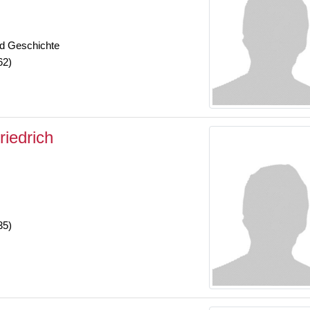
und Geschichte
62)
iedrich
35)