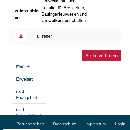
Umweltgestaltung
Fakultät für Architektur,
zuletzt tätig
Bauingenieurwesen und
an
Umweltwissenschaften
1 Treffer
Suche verfeinern
Einfach
Erweitert
nach
Fachgebiet
nach
Fakultät/Sektion
Barrierefreiheit
Datenschutz
Impressum
Login