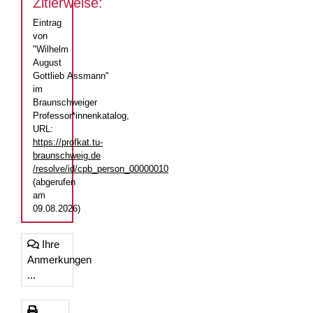
Zitierweise:
Eintrag
von
"Wilhelm
August
Gottlieb Assmann"
im
Braunschweiger
Professor*innenkatalog,
URL:
https://profkat.tu-
braunschweig.de
/resolve/id/cpb_person_00000010
(abgerufen
am
09.08.2026)
Ihre
Anmerkungen
...