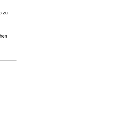
b zu
chen