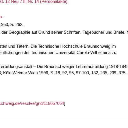
. 12 Neu 7 III Nr. 14 (Personalakte).
s.
1953, S. 262.
 der Geographie auf Grund seiner Schriften, Tagebücher und Briefe,
visten und Tätern. Die Technische Hochschule Braunschweig im
fentlichungen der Technischen Universität Carolo-Wilhelmina zu
erbildungsanstalt – Die Braunschweiger Lehrerausbildung 1918-1945
6, Köln Weimar Wien 1996, S. 18, 92, 95, 97-100, 132, 235, 239, 375.
unschweig.de/resolve/gnd/118657054
]