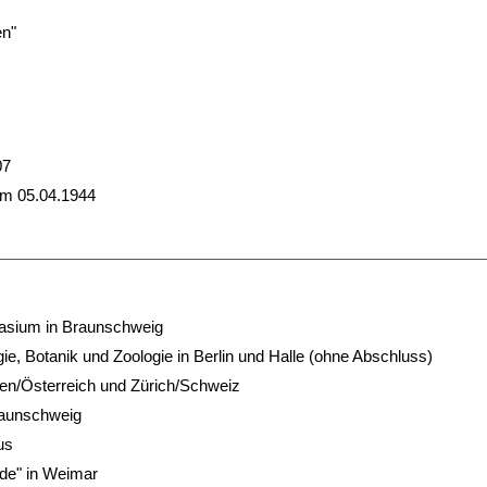
en"
07
am 05.04.1944
asium in Braunschweig
e, Botanik und Zoologie in Berlin und Halle (ohne Abschluss)
 Wien/Österreich und Zürich/Schweiz
Braunschweig
us
rde" in Weimar