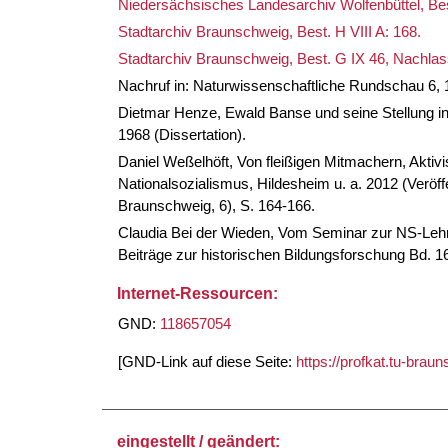
Niedersächsisches Landesarchiv Wolfenbüttel, Best
Stadtarchiv Braunschweig, Best. H VIII A: 168.
Stadtarchiv Braunschweig, Best. G IX 46, Nachlas
Nachruf in: Naturwissenschaftliche Rundschau 6, 
Dietmar Henze, Ewald Banse und seine Stellung in
1968 (Dissertation).
Daniel Weßelhöft, Von fleißigen Mitmachern, Akti
Nationalsozialismus, Hildesheim u. a. 2012 (Veröf
Braunschweig, 6), S. 164-166.
Claudia Bei der Wieden, Vom Seminar zur NS-Lehr
Beiträge zur historischen Bildungsforschung Bd. 1
Internet-Ressourcen:
GND:
118657054
[GND-Link auf diese Seite:
https://profkat.tu-bra
eingestellt / geändert: