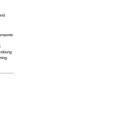
und
genannte
t
reibung
ning.