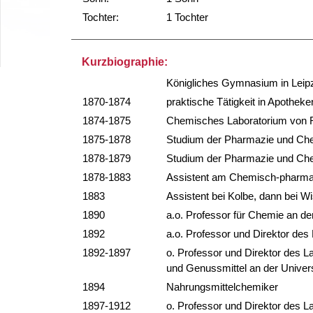
Tochter:
1 Tochter
Kurzbiographie:
Königliches Gymnasium in Leip
1870-1874
praktische Tätigkeit in Apotheke
1874-1875
Chemisches Laboratorium von R
1875-1878
Studium der Pharmazie und Chem
1878-1879
Studium der Pharmazie und Che
1878-1883
Assistent am Chemisch-pharmaz
1883
Assistent bei Kolbe, dann bei Wi
1890
a.o. Professor für Chemie an der
1892
a.o. Professor und Direktor des
1892-1897
o. Professor und Direktor des 
und Genussmittel an der Univers
1894
Nahrungsmittelchemiker
1897-1912
o. Professor und Direktor des L