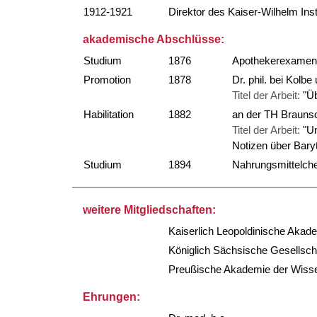
1912-1921
Direktor des Kaiser-Wilhelm Inst
akademische Abschlüsse:
Studium
1876
Apothekerexamen
Promotion
1878
Dr. phil. bei Kolb
Titel der Arbeit:
"Ü
Habilitation
1882
an der TH Brauns
Titel der Arbeit:
"U
Notizen über Bary
Studium
1894
Nahrungsmittelch
weitere Mitgliedschaften:
Kaiserlich Leopoldinische Akade
Königlich Sächsische Gesellsch
Preußische Akademie der Wissen
Ehrungen: