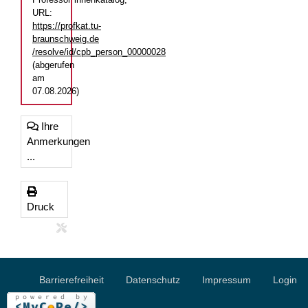
URL:
https://profkat.tu-
braunschweig.de
/resolve/id/cpb_person_00000028
(abgerufen
am
07.08.2026)
Ihre
Anmerkungen
...
Druck
Barrierefreiheit
Datenschutz
Impressum
Login