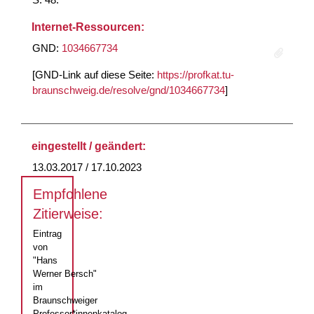
Internet-Ressourcen:
GND:
1034667734
[GND-Link auf diese Seite:
https://profkat.tu-
braunschweig.de/resolve/gnd/1034667734
]
eingestellt / geändert:
13.03.2017 / 17.10.2023
Empfohlene
Zitierweise:
Eintrag
von
"Hans
Werner Bersch"
im
Braunschweiger
Professor*innenkatalog,