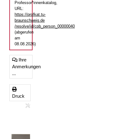
Professor*innenkatalog,
URL:
https://profkat.tu-
braunschweig.de
/resolve/id/cpb_person_00000040
(abgerufen
am
08.08.2026)
Ihre
Anmerkungen
...
Druck