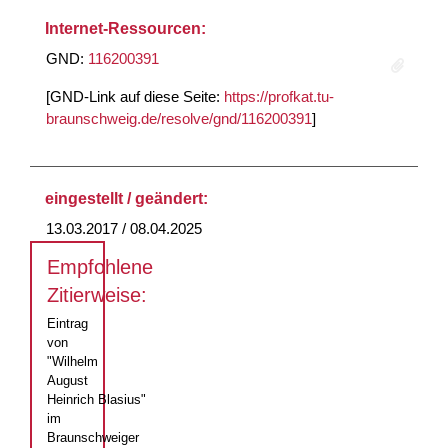
Internet-Ressourcen:
GND:
116200391
[GND-Link auf diese Seite:
https://profkat.tu-
braunschweig.de/resolve/gnd/116200391
]
eingestellt / geändert:
13.03.2017 / 08.04.2025
Empfohlene
Zitierweise:
Eintrag
von
"Wilhelm
August
Heinrich Blasius"
im
Braunschweiger