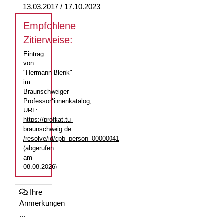
13.03.2017 / 17.10.2023
Empfohlene
Zitierweise:
Eintrag
von
"Hermann Blenk"
im
Braunschweiger
Professor*innenkatalog,
URL:
https://profkat.tu-
braunschweig.de
/resolve/id/cpb_person_00000041
(abgerufen
am
08.08.2026)
Ihre
Anmerkungen
...