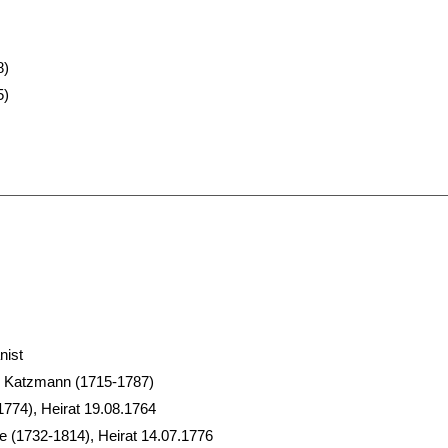
8)
5)
nist
on Katzmann (1715-1787)
1774), Heirat 19.08.1764
e (1732-1814), Heirat 14.07.1776