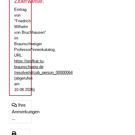
Zitierweise:
Eintrag
von
"Friedrich
Wilhelm
von Bruchhausen"
im
Braunschweiger
Professor*innenkatalog,
URL:
https://profkat.tu-
braunschweig.de
/resolve/id/cpb_person_00000064
(abgerufen
am
10.08.2026)
Ihre
Anmerkungen
...