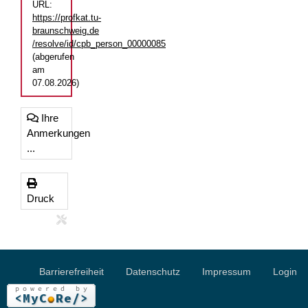
URL:
https://profkat.tu-
braunschweig.de
/resolve/id/cpb_person_00000085
(abgerufen
am
07.08.2026)
Ihre
Anmerkungen
...
Druck
Barrierefreiheit
Datenschutz
Impressum
Login