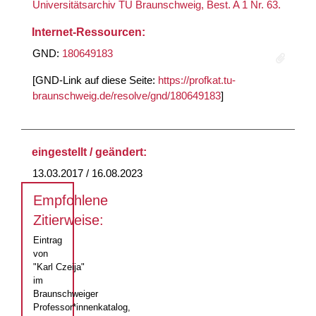
Universitätsarchiv TU Braunschweig, Best. A 1 Nr. 63.
Internet-Ressourcen:
GND:
180649183
[GND-Link auf diese Seite:
https://profkat.tu-
braunschweig.de/resolve/gnd/180649183
]
eingestellt / geändert:
13.03.2017 / 16.08.2023
Empfohlene
Zitierweise:
Eintrag
von
"Karl Czeija"
im
Braunschweiger
Professor*innenkatalog,