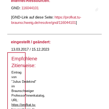
Internet-Ressourcen:
GND:
116044101
[GND-Link auf diese Seite:
https://profkat.tu-
braunschweig.de/resolve/gnd/116044101
]
eingestellt / geändert:
13.03.2017 / 15.12.2023
Empfohlene
Zitierweise:
Eintrag
von
"Julius Dedekind"
im
Braunschweiger
Professor*innenkatalog,
URL:
https://profkat.tu-