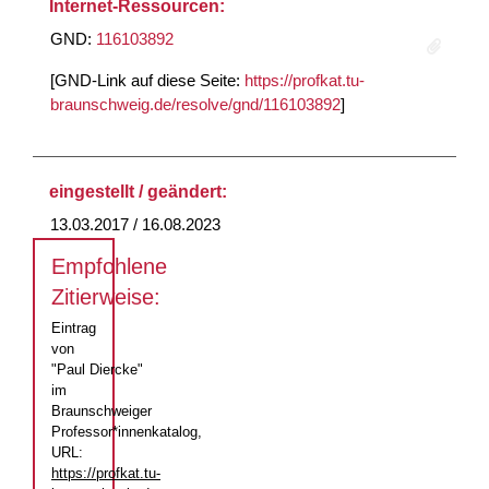
Internet-Ressourcen:
GND:
116103892
[GND-Link auf diese Seite:
https://profkat.tu-
braunschweig.de/resolve/gnd/116103892
]
eingestellt / geändert:
13.03.2017 / 16.08.2023
Empfohlene
Zitierweise:
Eintrag
von
"Paul Diercke"
im
Braunschweiger
Professor*innenkatalog,
URL:
https://profkat.tu-