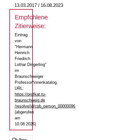
13.03.2017 / 16.08.2023
Empfohlene
Zitierweise:
Eintrag
von
"Hermann
Heinrich
Friedrich
Lothar Dingerling"
im
Braunschweiger
Professor*innenkatalog,
URL:
https://profkat.tu-
braunschweig.de
/resolve/id/cpb_person_00000096
(abgerufen
am
10.08.2026)
Ihre