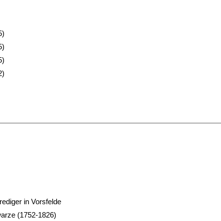
5)
5)
5)
2)
ediger in Vorsfelde
warze (1752-1826)