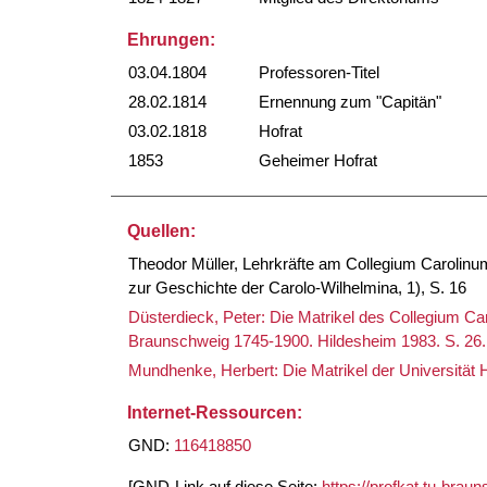
Ehrungen:
03.04.1804
Professoren-Titel
28.02.1814
Ernennung zum "Capitän"
03.02.1818
Hofrat
1853
Geheimer Hofrat
Quellen:
Theodor Müller, Lehrkräfte am Collegium Carolin
zur Geschichte der Carolo-Wilhelmina, 1), S. 16
Düsterdieck, Peter: Die Matrikel des Collegium C
Braunschweig 1745-1900. Hildesheim 1983. S. 26.
Mundhenke, Herbert: Die Matrikel der Universität 
Internet-Ressourcen:
GND:
116418850
[GND-Link auf diese Seite:
https://profkat.tu-bra