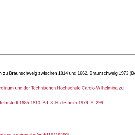
um zu Braunschweig zwischen 1814 und 1862, Braunschweig 1973 (Be
arolinum und der Technischen Hochschule Carolo-Wilhelmina zu
Helmstedt 1685-1810. Bd. 3. Hildesheim 1979. S. 299.
unschweig.de/resolve/gnd/116418850
]