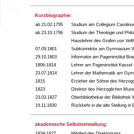
Kurzbiographie:
ab 21.02.1795
Studium am Collegium Carolin
ab 23.10.1796
Studium der Theologie und Philo
Hauslehrer des Grafen von Vel
07.09.1801
Subkonrektor am Gymnasium Wo
29.10.1803
Informator am Pageninstitut Br
1806-1814
Lehrer am Pageninstitut Kassel
23.07.1814
Lehrer der Mathematik am Gym
1815
Erzieher der Söhne des Herzogs
1823
Direktor des Herzoglichen Mu
23.03.1827
Oberbibliothekar der Bibliothek 
19.11.1830
Rückkehr in die alte Stellung i
akademische Selbstverwaltung:
1824-1827
Mitglied des Direktoriums