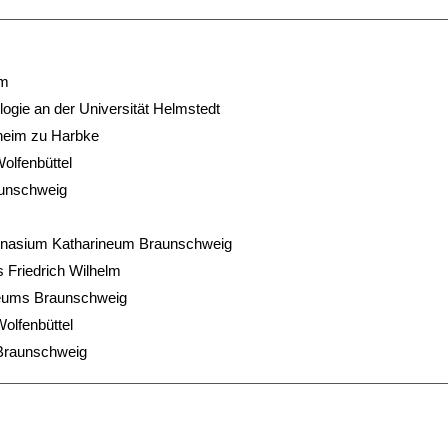
um
logie an der Universität Helmstedt
theim zu Harbke
lfenbüttel
aunschweig
nasium Katharineum Braunschweig
 Friedrich Wilhelm
seums Braunschweig
Wolfenbüttel
n Braunschweig