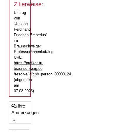
Zitierweise:
Eintrag
von
"Johann
Ferdinand
Friedrich Emperius"
im
Braunschweiger
Professor*innenkatalog,
URL:
https://profkat.tu-
braunschweig.de
/resolve/id/cpb_person_00000124
(abgerufen
am
07.08.2026)
Ihre
Anmerkungen
...