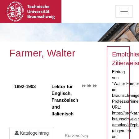
Farmer, Walter
Empfohle
Zitierweis
Eintrag
von
"Walter Farmer
1892-1903
Lektor für
im
Englisch,
Braunschweige
Französisch
Professor*inne
und
URL:
https://profkat.
Italienisch
braunschweig.
/resolve/id/c
(abgerufen
Katalogeintrag
Kurzeintrag
am