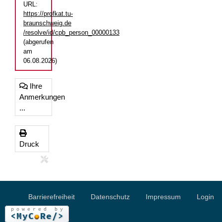
URL:
https://profkat.tu-
braunschweig.de
/resolve/id/cpb_person_00000133
(abgerufen
am
06.08.2026)
Ihre
Anmerkungen
...
Druck
Barrierefreiheit
Datenschutz
Impressum
Login