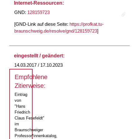
Internet-Ressourcen:
GND:
128159723
[GND-Link auf diese Seite:
https://profkat.tu-
braunschweig.de/resolve/gnd/128159723
]
eingestellt / geändert:
14.03.2017 / 17.10.2023
Empfohlene
Zitierweise:
Eintrag
von
"Hans
Friedrich
Claus Fesefeldt"
im
Braunschweiger
Professor*innenkatalog,