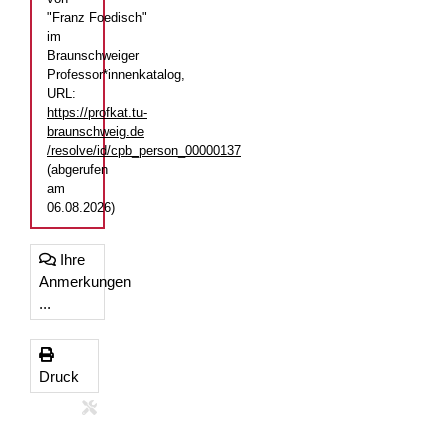
"Franz Foedisch"
im
Braunschweiger
Professor*innenkatalog,
URL:
https://profkat.tu-
braunschweig.de
/resolve/id/cpb_person_00000137
(abgerufen
am
06.08.2026)
Ihre
Anmerkungen
...
Druck