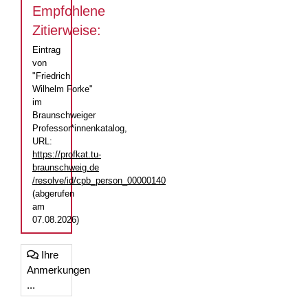
Empfohlene
Zitierweise:
Eintrag
von
"Friedrich
Wilhelm Forke"
im
Braunschweiger
Professor*innenkatalog,
URL:
https://profkat.tu-
braunschweig.de
/resolve/id/cpb_person_00000140
(abgerufen
am
07.08.2026)
Ihre
Anmerkungen
...