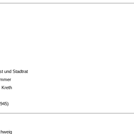
t und Stadtrat
Sommer
 Kreth
1945)
chweig