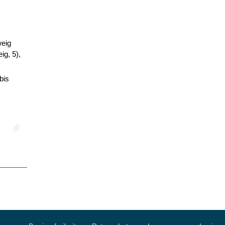
weig
ig, 5),
bis