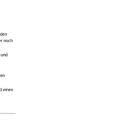
nden
er noch
 und
ten
d einen