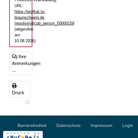
URL:
https://profkat.tu-
braunschweig.de
/resolve/id/cpb_person_00000159
(abgerufen
am
10.08.2026)
Ihre
Anmerkungen
...
Druck
Barrierefreiheit
Datenschutz
Impressum
Login