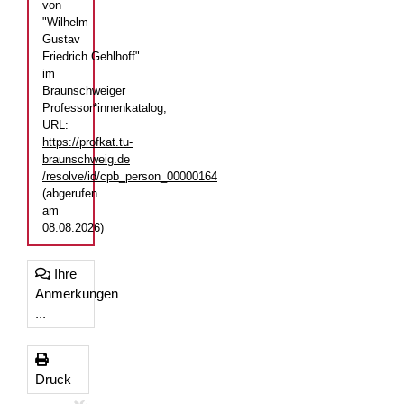
von
"Wilhelm
Gustav
Friedrich Gehlhoff"
im
Braunschweiger
Professor*innenkatalog,
URL:
https://profkat.tu-
braunschweig.de
/resolve/id/cpb_person_00000164
(abgerufen
am
08.08.2026)
Ihre
Anmerkungen
...
Druck