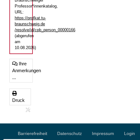
Braunschweiger
Professor*innenkatalog,
URL:
https://profkat.tu-
braunschweig.de
/resolve/id/cpb_person_00000166
(abgerufen
am
10.08.2026)
Ihre
Anmerkungen
...
Druck
Barrierefreiheit
Datenschutz
Impressum
Login