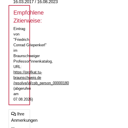
16.03.2017 / 16.08.2023
Empfohlene
Zitierweise:
Eintrag
von
"Friedrich
Conrad Griepenkerl"
im
Braunschweiger
Professor*innenkatalog,
URL:
https://profkat.tu-
braunschweig.de
/resolve/id/cpb_person_00000180
(abgerufen
am
07.08.2026)
Ihre
Anmerkungen
...