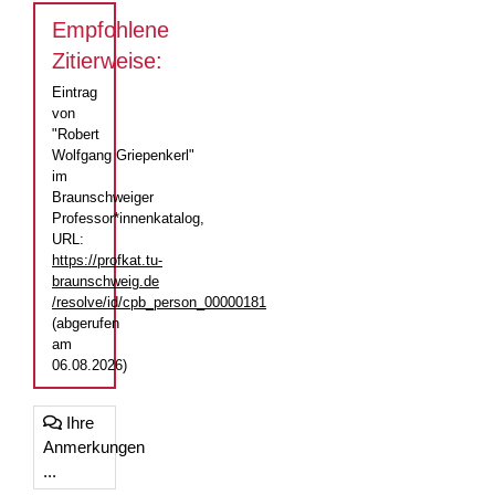
Empfohlene
Zitierweise:
Eintrag
von
"Robert
Wolfgang Griepenkerl"
im
Braunschweiger
Professor*innenkatalog,
URL:
https://profkat.tu-
braunschweig.de
/resolve/id/cpb_person_00000181
(abgerufen
am
06.08.2026)
Ihre
Anmerkungen
...