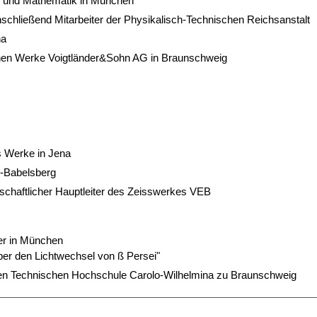
k und Mathematik in München
anschließend Mitarbeiter der Physikalisch-Technischen Reichsanstalt
na
chen Werke Voigtländer&Sohn AG in Braunschweig
s Werke in Jena
in-Babelsberg
chaftlicher Hauptleiter des Zeisswerkes VEB
iger in München
ber den Lichtwechsel von ß Persei"
hen Technischen Hochschule Carolo-Wilhelmina zu Braunschweig