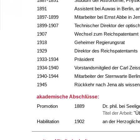
1887-1891
Studium der Astronomie, Physi
1891
Assistent bei Auwas in Berlin, 
1897-1899
Mitarbeiter bei Ernst Abbe in Je
1899-1907
Technischer Direktor der optis
1907
Wechsel zum Reichspatentamt
1918
Geheimer Regierungsrat
1929
Direktor des Reichspatentamts
1933-1934
Präsident
1934-1940
Vorstandsmitglied der Carl Zeis
1940-1944
Mitarbeiter der Sternwarte Berl
1945
Rückkehr nach Jena als wissens
akademische Abschlüsse:
Promotion
1889
Dr. phil. bei Seel
Titel der Arbeit:
"Ü
Habilitation
1902
an der Herzoglic