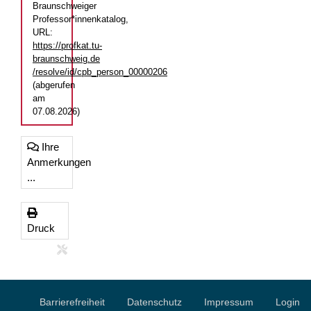
Braunschweiger
Professor*innenkatalog,
URL:
https://profkat.tu-
braunschweig.de
/resolve/id/cpb_person_00000206
(abgerufen
am
07.08.2026)
Ihre
Anmerkungen
...
Druck
Barrierefreiheit
Datenschutz
Impressum
Login