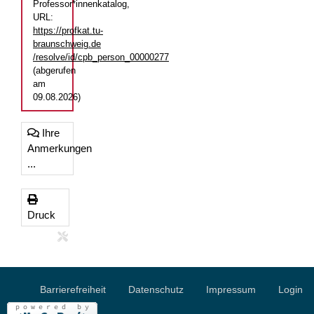
Professor*innenkatalog,
URL:
https://profkat.tu-
braunschweig.de
/resolve/id/cpb_person_00000277
(abgerufen
am
09.08.2026)
Ihre
Anmerkungen
...
Druck
Barrierefreiheit
Datenschutz
Impressum
Login