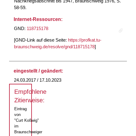
Nachkriegsabschnitt bis 1947, Braunschweig 1976, S.
58-59.
Internet-Ressourcen:
GND:
118715178
[GND-Link auf diese Seite:
https://profkat.tu-
braunschweig.de/resolve/gnd/118715178
]
eingestellt / geändert:
24.03.2017 / 17.10.2023
Empfohlene
Zitierweise:
Eintrag
von
"Curt Koßwig"
im
Braunschweiger