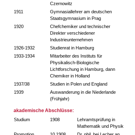
Czernowitz
1911
Gymnasiallehrer am deutschen
Staatsgymnasium in Prag
1920
Chefchemiker und technischer
Direkter verschiedener
Industrieunternehmen
1926-1932
Studienrat in Hamburg
1933-1934
Mitarbeiter des Instituts für
Physikalisch-Biologische
Lichtforschung in Hamburg, dann
Chemiker in Holland
1937/38
Studien in Polen und England
1939
Auswanderung in die Niederlande
(Frühjahr)
akademische Abschlüsse:
Studium
1908
Lehramtsprüfung in
Mathematik und Physik
Promotion
10.1908
Dr. phil. bei Lecher an