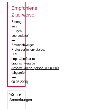
Empfohlene
Zitierweise:
Eintrag
von
"Eugen
Leo Lederer"
im
Braunschweiger
Professor*innenkatalog,
URL:
https://profkat.tu-
braunschweig.de
/resolve/id/cpb_person_00000300
(abgerufen
am
08.08.2026)
Ihre
Anmerkungen
...