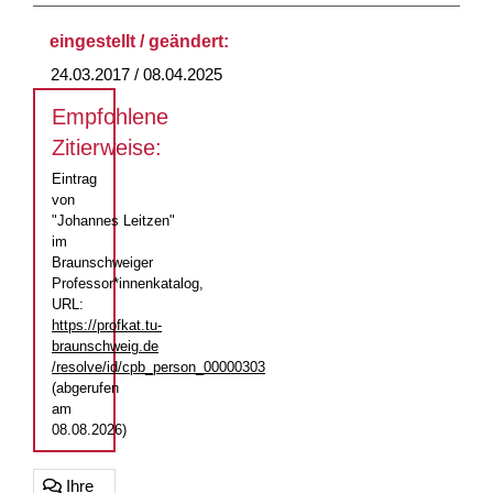
eingestellt / geändert:
24.03.2017 / 08.04.2025
Empfohlene
Zitierweise:
Eintrag
von
"Johannes Leitzen"
im
Braunschweiger
Professor*innenkatalog,
URL:
https://profkat.tu-
braunschweig.de
/resolve/id/cpb_person_00000303
(abgerufen
am
08.08.2026)
Ihre