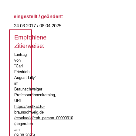
eingestellt / geändert:
24.03.2017 / 08.04.2025
Empfohlene
Zitierweise:
Eintrag
von
"Carl
Friedrich
August Lilly"
im
Braunschweiger
Professor*innenkatalog,
URL:
https://profkat.tu-
braunschweig.de
/resolve/id/cpb_person_00000310
(abgerufen
am
09.08.2026)