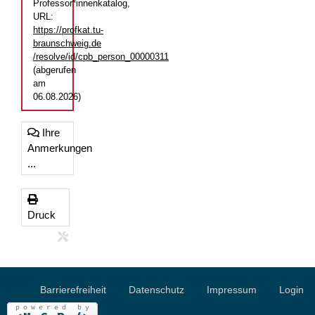
Professor*innenkatalog,
URL:
https://profkat.tu-
braunschweig.de
/resolve/id/cpb_person_00000311
(abgerufen
am
06.08.2026)
Ihre
Anmerkungen
...
Druck
Barrierefreiheit
Datenschutz
Impressum
Login