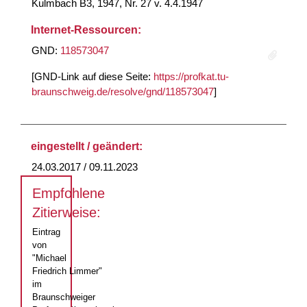
Kulmbach B3, 1947, Nr. 27 v. 4.4.1947
Internet-Ressourcen:
GND:
118573047
[GND-Link auf diese Seite:
https://profkat.tu-
braunschweig.de/resolve/gnd/118573047
]
eingestellt / geändert:
24.03.2017 / 09.11.2023
Empfohlene
Zitierweise:
Eintrag
von
"Michael
Friedrich Limmer"
im
Braunschweiger