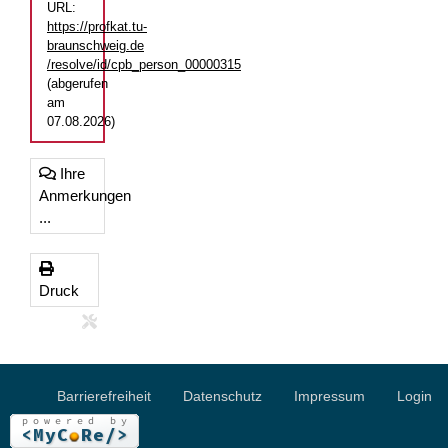
URL:
https://profkat.tu-
braunschweig.de
/resolve/id/cpb_person_00000315
(abgerufen
am
07.08.2026)
Ihre
Anmerkungen
...
Druck
Barrierefreiheit
Datenschutz
Impressum
Login