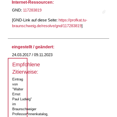
Internet-Ressourcen:
GND:
117283819
[GND-Link auf diese Seite:
https://profkat.tu-
braunschweig.de/resolve/gnd/117283819
]
eingestellt / geändert:
24.03.2017 / 09.11.2023
Empfohlene
Zitierweise:
Eintrag
von
"Walter
Ernst
Paul Ludwig"
im
Braunschweiger
Professor*innenkatalog,