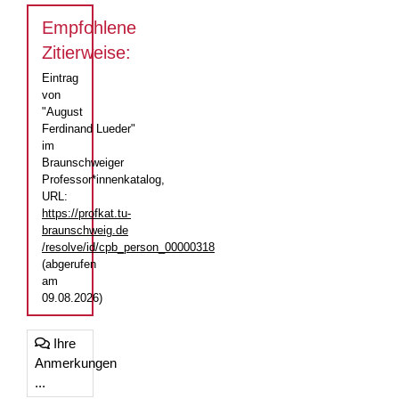
Empfohlene
Zitierweise:
Eintrag
von
"August
Ferdinand Lueder"
im
Braunschweiger
Professor*innenkatalog,
URL:
https://profkat.tu-
braunschweig.de
/resolve/id/cpb_person_00000318
(abgerufen
am
09.08.2026)
Ihre
Anmerkungen
...