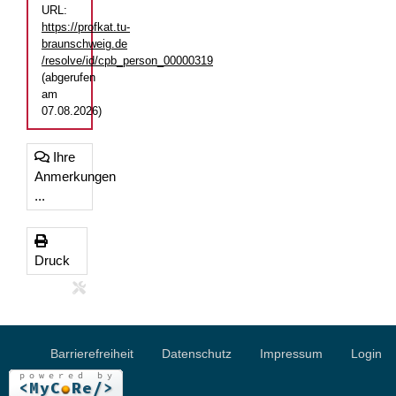
URL:
https://profkat.tu-
braunschweig.de
/resolve/id/cpb_person_00000319
(abgerufen
am
07.08.2026)
Ihre
Anmerkungen
...
Druck
Barrierefreiheit
Datenschutz
Impressum
Login