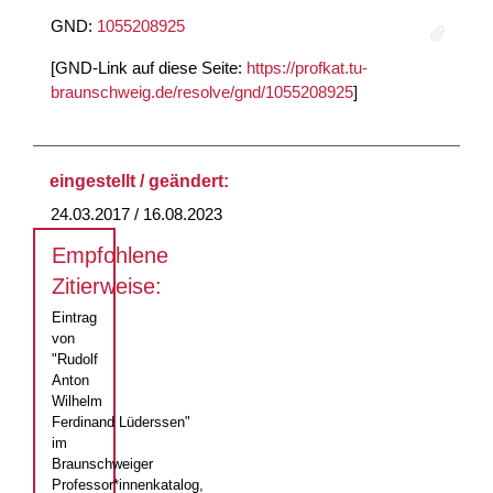
GND:
1055208925
[GND-Link auf diese Seite:
https://profkat.tu-
braunschweig.de/resolve/gnd/1055208925
]
eingestellt / geändert:
24.03.2017 / 16.08.2023
Empfohlene
Zitierweise:
Eintrag
von
"Rudolf
Anton
Wilhelm
Ferdinand Lüderssen"
im
Braunschweiger
Professor*innenkatalog,