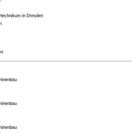
technikum in Dresden
n
en
chinenbau
chinenbau
chinenbau