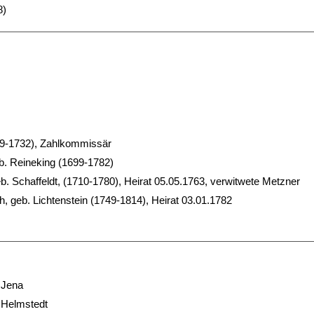
8)
689-1732), Zahlkommissär
b. Reineking (1699-1782)
eb. Schaffeldt, (1710-1780), Heirat 05.05.1763, verwitwete Metzner
h, geb. Lichtenstein (1749-1814), Heirat 03.01.1782
 Jena
t Helmstedt