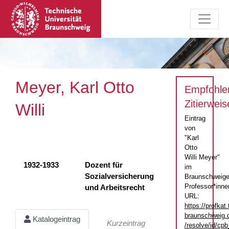
Meyer, Karl Otto
Empfohle
Zitierweis
Willi
Eintrag
von
"Karl
Otto
Willi Meyer"
1932-1933
Dozent für
im
Sozialversicherung
Braunschweige
Professor*inne
und Arbeitsrecht
URL:
https://profkat.
braunschweig.
Katalogeintrag
Kurzeintrag
/resolve/id/c