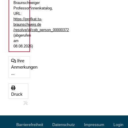
Braunschweiger
Professor*innenkatalog,
URL:
https://profkat.tu-
braunschweig.de
/resolve/id/cpb_person_00000372
(abgerufen
am
08.08.2026)
Ihre
Anmerkungen
...
Druck
Barrierefreiheit
Datenschutz
Impressum
Login