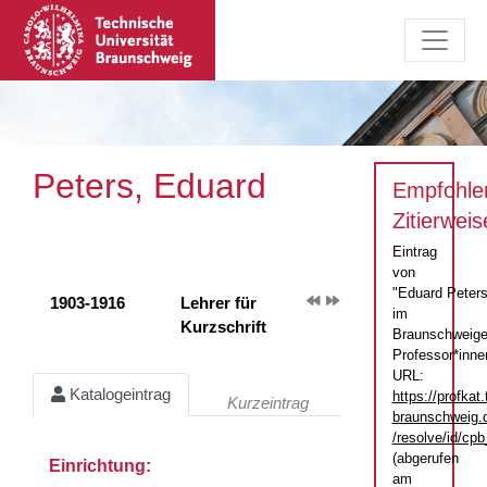
Peters, Eduard
Empfohle
Zitierweis
Eintrag
von
"Eduard Peters
1903-1916
Lehrer für
im
Kurzschrift
Braunschweige
Professor*inne
URL:
Katalogeintrag
https://profkat.
Kurzeintrag
braunschweig.
/resolve/id/c
(abgerufen
Einrichtung:
am