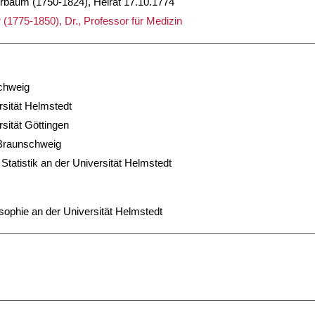
rbaum (1750-1824), Heirat 17.10.1774
775-1850), Dr., Professor für Medizin
chweig
rsität Helmstedt
sität Göttingen
 Braunschweig
Statistik an der Universität Helmstedt
sophie an der Universität Helmstedt