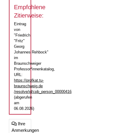
Empfohlene
Zitierweise:
Eintrag
von
"Friedrich
"Fritz"
Georg
Johannes Rehbock"
im
Braunschweiger
Professor*innenkatalog,
URL:
https://profkat.tu-
braunschweig.de
/resolve/id/cpb_person_00000416
(abgerufen
am
06.08.2026)
Ihre
Anmerkungen